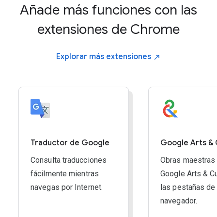
Añade más funciones con las
REDUCIR:
extensiones de Chrome
Windows, ChromeOS & Linux:
Ctrl and -
Mac:
Command and -
Explorar más
extensiones
RESTABLECER ZOOM:
Windows, ChromeOS & Linux:
Ctrl and 0
Mac:
Command and 0
Traductor de Google
Google Arts & 
Consulta traducciones
Obras maestras
fácilmente mientras
Google Arts & Cu
navegas por Internet.
las pestañas de 
navegador.