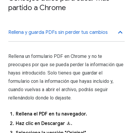
Para activar la sincronización, necesitas una
cuenta de
partido a Chrome
Google
.
Inicia sesión en Chrome con tu
Rellena y guarda PDFs sin perder tus cambios
cuenta de Google.
Arriba a la derecha, haz clic en
Más
.
Rellena un formulario PDF en Chrome y no te
preocupes por que se pueda perder la información que
Haz clic en
Configuración
.
hayas introducido. Solo tienes que guardar el
En Google y tú, haz clic en
formulario con la información que hayas incluido y,
Sincronización y servicios de
cuando vuelvas a abrir el archivo, podrás seguir
Google
.
rellenándolo donde lo dejaste.
Rellena el PDF en tu navegador.
Haz clic en Descargar
.
Selecciona la versión "Original"