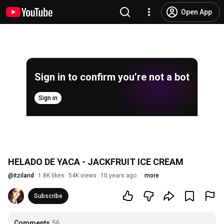
Open App
Sign in to confirm you’re not a bot
Sign in
HELADO DE YACA - JACKFRUIT ICE CREAM
@
itziland
1.8K likes
54K views
10 years ago
more
Subscribe
Comments
56