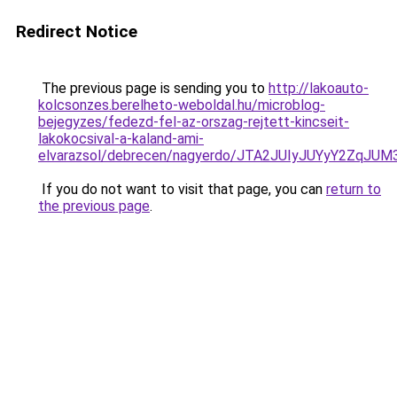
Redirect Notice
The previous page is sending you to
http://lakoauto-
kolcsonzes.berelheto-weboldal.hu/microblog-
bejegyzes/fedezd-fel-az-orszag-rejtett-kincseit-
lakokocsival-a-kaland-ami-
elvarazsol/debrecen/nagyerdo/JTA2JUIyJUYyY2Z
If you do not want to visit that page, you can
return to
the previous page
.