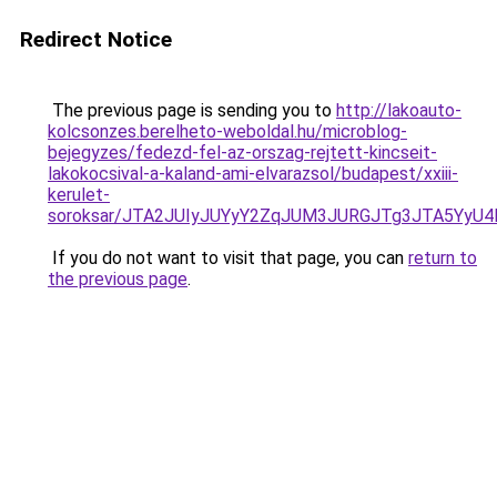
Redirect Notice
The previous page is sending you to
http://lakoauto-
kolcsonzes.berelheto-weboldal.hu/microblog-
bejegyzes/fedezd-fel-az-orszag-rejtett-kincseit-
lakokocsival-a-kaland-ami-elvarazsol/budapest/xxiii-
kerulet-
soroksar/JTA2JUIyJUYyY2ZqJUM3JURGJTg3JTA5Yy
If you do not want to visit that page, you can
return to
the previous page
.