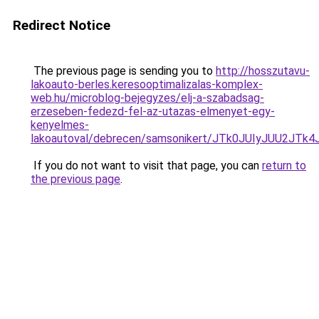
Redirect Notice
The previous page is sending you to
http://hosszutavu-
lakoauto-berles.keresooptimalizalas-komplex-
web.hu/microblog-bejegyzes/elj-a-szabadsag-
erzeseben-fedezd-fel-az-utazas-elmenyet-egy-
kenyelmes-
lakoautoval/debrecen/samsonikert/JTk0JUIyJUU2
If you do not want to visit that page, you can
return to
the previous page
.