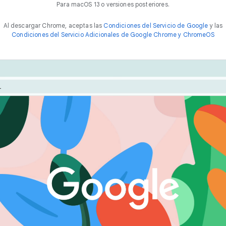
Para macOS 13 o versiones posteriores.
Al descargar Chrome, aceptas las
Condiciones del Servicio de Google
y las
Condiciones del Servicio Adicionales de Google Chrome y ChromeOS
Chrome está diseñado para brindar el mejor rendimiento.
a forma
r
á
p
i
d
a
tu experiencia con funciones como el Ahorro de energía y
Ahorro de memoria.
navegar en líne