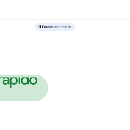
Descargar
Pausar animación
o
r
u
g
e
s