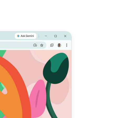
 Optimiza
de
 el
a