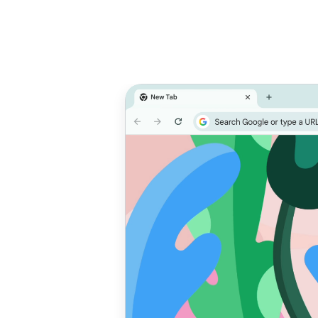
Dale prioridad
Un
al rendimiento