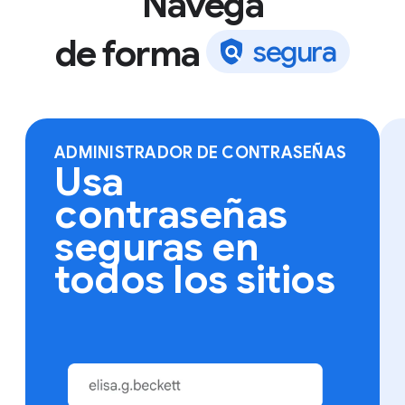
Navega
de forma
s
e
g
u
r
a
Ingresa a Chrome en cualquier dispositivo para
acceder a tus favoritos, contraseñas guardadas y
más.
ADMINISTRADOR DE CONTRASEÑAS
Usa
contraseñas
seguras en
todos los sitios