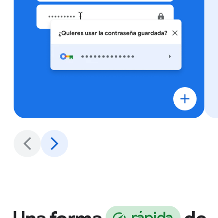
r
á
p
i
d
a