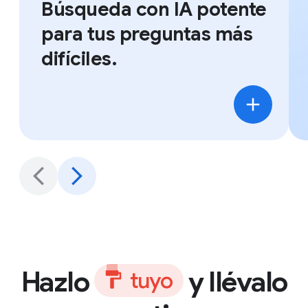
Búsqueda con IA potente
para tus preguntas más
difíciles.
Hazlo
y llévalo
t
u
y
o