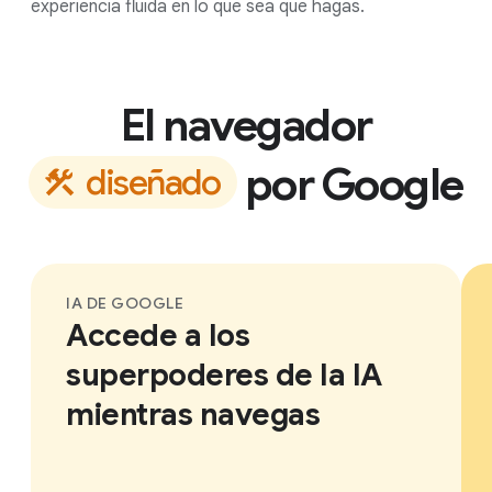
experiencia fluida en lo que sea que hagas.
El navegador
por Google
d
i
s
e
ñ
a
d
o
IA DE GOOGLE
Accede a los
superpoderes de la IA
mientras navegas