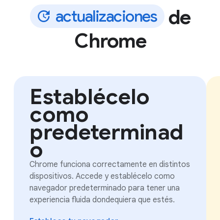
de
a
c
t
u
a
l
i
z
a
c
i
o
n
e
s
Chrome
Establécelo
como
predeterminad
o
Chrome funciona correctamente en distintos
dispositivos. Accede y establécelo como
navegador predeterminado para tener una
experiencia fluida dondequiera que estés.